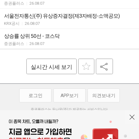
증권플러스
|
26.08.07
서울전자통신(주) 유상증자결정(제3자배정-소액공모)
KRX공시
|
26.08.07
상승률 상위 50선 - 코스닥
증권플러스
|
26.08.07
실시간 시세 보기
로그인
APP보기
의견보내기
증권플러스는 두나무(주)가 제공하는 서비스입니다.
두나무(주)가 제공하는 금융 정보는 콘텐츠 제공업체로부터 받는 정보로
투자 참고사항이며, 정보 제공 과정에서 오류나 지연이 발생할 수 있습니다.
두나무(주)는 제공된 정보에 의한 투자 결과에 대하여 법적인 책임을
부담하지 않습니다. 본 서비스에서 제공되는 정보의 무단 배포를 금합니다.
개인정보처리방침
이용약관
청소년보호정책
|
|