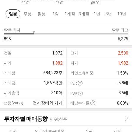
일봉
주봉
월봉
1일
1개월
3개월
1년
3년
10년
52주 최저
52주 최고
895
6,375
전일
1,972
고가
2,500
시가
1,982
저가
1,982
684,223
주
거래량
외인보유비중
1.53%
1,567
백만
-5.8
배
거래금
PER
310
억
3.5
배
시가총액
PBR
전자장비와 기기
업종(WICS)
배당수익률
0.00%
투자자별 매매동향
단위:천주
일자
외국인·보유비중
기관
개인