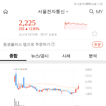
국내종목
KRX시세
기준
서울전자통신
2,225
253
12.83%
코스닥 027040
08.07 장종료
|
증권플러스 앱으로 주문하기
주문
종합
뉴스/공시
시세
분석