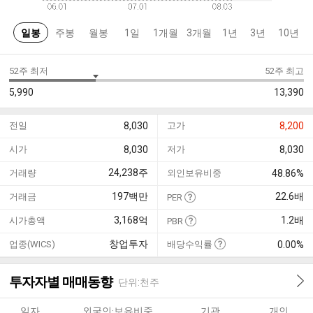
일봉
주봉
월봉
1일
1개월
3개월
1년
3년
10년
52주 최저
52주 최고
5,990
13,390
전일
8,030
고가
8,200
시가
8,030
저가
8,030
24,238
주
거래량
외인보유비중
48.86%
197
백만
22.6
배
거래금
PER
3,168
억
1.2
배
시가총액
PBR
창업투자
업종(WICS)
배당수익률
0.00%
투자자별 매매동향
단위:천주
일자
외국인·보유비중
기관
개인