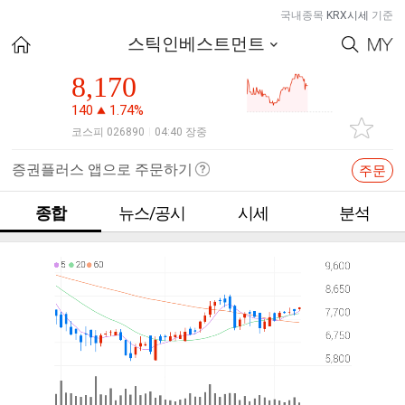
국내종목
KRX시세
기준
스틱인베스트먼트
8,170
140
1.74%
코스피 026890
04:40 장중
|
증권플러스 앱으로 주문하기
주문
종합
뉴스/공시
시세
분석