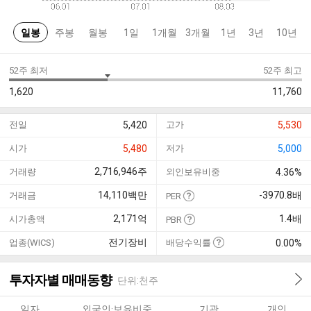
일봉
주봉
월봉
1일
1개월
3개월
1년
3년
10년
52주 최저
52주 최고
1,620
11,760
전일
5,420
고가
5,530
시가
5,480
저가
5,000
2,716,946
주
거래량
외인보유비중
4.36%
14,110
백만
-3970.8
배
거래금
PER
2,171
억
1.4
배
시가총액
PBR
전기장비
업종(WICS)
배당수익률
0.00%
투자자별 매매동향
단위:천주
일자
외국인·보유비중
기관
개인