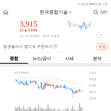
국내종목
KRX시세
기준
한국종합기술
3,915
25
0.64%
코스피 023350
08.07 장종료
|
증권플러스 앱으로 주문하기
주문
종합
뉴스/공시
시세
분석