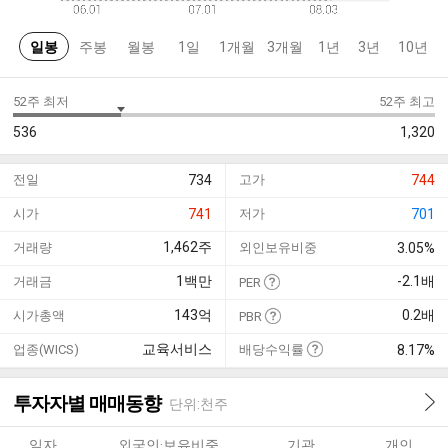
일봉
주봉
월봉
1일
1개월
3개월
1년
3년
10년
52주 최저
52주 최고
536
1,320
전일
734
고가
744
시가
741
저가
701
1,462
주
거래량
외인보유비중
3.05%
1
백만
-2.1
배
거래금
PER
143
억
0.2
배
시가총액
PBR
교육서비스
업종(WICS)
배당수익률
8.17%
투자자별 매매동향
단위:천주
일자
외국인·보유비중
기관
개인