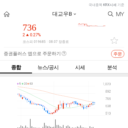
국내종목
KRX시세
기준
대교우B
736
2
0.27%
코스피 019685
08.07 장종료
|
증권플러스 앱으로 주문하기
주문
종합
뉴스/공시
시세
분석