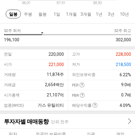
일봉
주봉
월봉
1일
1개월
3개월
1년
3년
10년
52주 최저
52주 최고
196,100
302,000
전일
220,000
고가
228,000
시가
221,000
저가
218,500
11,874
주
거래량
외인보유비중
6.22%
2,654
백만
9.0
배
거래금
PER
21,107
억
0.7
배
시가총액
PBR
가스 유틸리티
업종(WICS)
배당수익률
4.09%
투자자별 매매동향
단위:천주
일자
외국인·보유비중
기관
개인