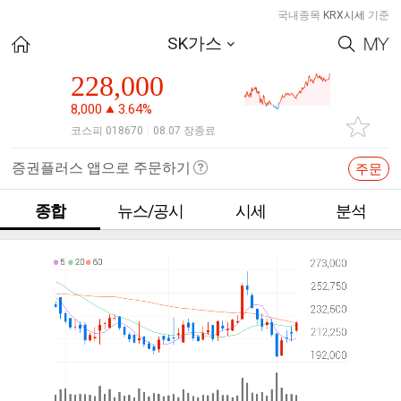
국내종목
KRX시세
기준
SK가스
228,000
8,000
3.64%
코스피 018670
08.07 장종료
|
증권플러스 앱으로 주문하기
주문
종합
뉴스/공시
시세
분석