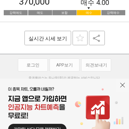
370,000
매수
4.00
강력매도
매도
보합
매수
강력매수
실시간 시세 보기
로그인
APP보기
의견보내기
증권플러스는 두나무(주)가 제공하는 서비스입니다.
두나무(주)가 제공하는 금융 정보는 콘텐츠 제공업체로부터 받는 정보로
투자 참고사항이며, 정보 제공 과정에서 오류나 지연이 발생할 수 있습니다.
두나무(주)는 제공된 정보에 의한 투자 결과에 대하여 법적인 책임을
부담하지 않습니다. 본 서비스에서 제공되는 정보의 무단 배포를 금합니다.
개인정보처리방침
이용약관
청소년보호정책
|
|
기사배열 기본방침
고객센터
공지사항
오픈소스 라이선스
|
|
|
서울특별시 서초구 강남대로 369, 15층
대표 오경석
사업자 등록번호 119-86-54968
|
청소년보호 책임자 : 박소정
기사배열 책임자 : 박동규
|