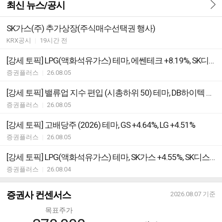
최신 뉴스/공시
SK가스(주) 추가상장(주식매수선택권 행사)
KRX공시
|
19시간 전
[강세 토픽] LPG(액화석유가스) 테마, 에쎈테크 +8.19%, SK디스커버리 +3.82%
증권플러스
|
26.08.05
[강세 토픽] 밸류업 지수 편입 (시총하위 50) 테마, DB하이텍 +10.35%, 풍산 +8.23%
증권플러스
|
26.08.05
[강세 토픽] 고배당주 (2026) 테마, GS +4.64%, LG +4.51%
증권플러스
|
26.08.05
[강세 토픽] LPG(액화석유가스) 테마, SK가스 +4.55%, SK디스커버리 +2.57%
증권플러스
|
26.08.04
증권사 컨센서스
2026.08.07
기준
목표주가