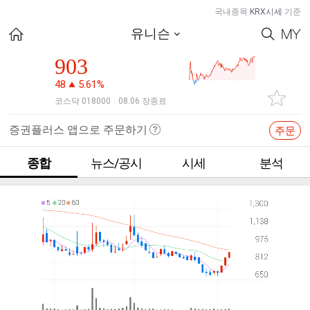
국내종목
KRX시세
기준
유니슨
903
48
5.61%
코스닥 018000
08.06 장종료
|
증권플러스 앱으로 주문하기
주문
종합
뉴스/공시
시세
분석