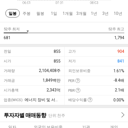
일봉
주봉
월봉
1일
1개월
3개월
1년
3년
10년
52주 최저
52주 최고
681
1,794
전일
855
고가
904
시가
855
저가
841
2,104,408
주
거래량
외인보유비중
1.61%
1,849
백만
-8.4
배
거래금
PER
2,343
억
2.1
배
시가총액
PBR
에너지 장비 및 서비스
업종(WICS)
배당수익률
0.00%
투자자별 매매동향
단위:천주
일자
외국인·보유비중
기관
개인