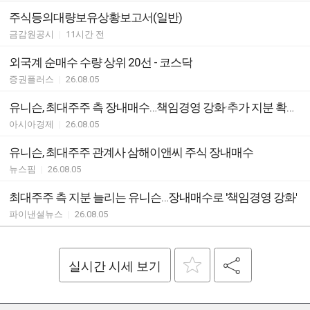
주식등의대량보유상황보고서(일반)
금감원공시
|
11시간 전
외국계 순매수 수량 상위 20선 - 코스닥
증권플러스
|
26.08.05
유니슨, 최대주주 측 장내매수…책임경영 강화·추가 지분 확대 추진
아시아경제
|
26.08.05
유니슨, 최대주주 관계사 삼해이앤씨 주식 장내매수
뉴스핌
|
26.08.05
최대주주 측 지분 늘리는 유니슨…장내매수로 '책임경영 강화'
파이낸셜뉴스
|
26.08.05
실시간 시세 보기