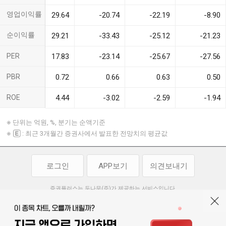
영업이익률
-18.12
29.64
-20.74
-22.19
-8.90
순이익률
-30.65
29.21
-33.43
-25.12
-21.23
-69.36
PER
17.83
-23.14
-25.67
-27.56
1.59
PBR
0.72
0.66
0.63
0.50
-2.48
ROE
4.44
-3.02
-2.59
-1.94
※
단위는 억원, %, 분기는 순액기준
※
: 최근 3개월간 증권사에서 발표한 전망치의 평균값
로그인
APP보기
의견보내기
증권플러스는 두나무(주)가 제공하는 서비스입니다.
두나무(주)가 제공하는 금융 정보는 콘텐츠 제공업체로부터 받는 정보로
투자 참고사항이며, 정보 제공 과정에서 오류나 지연이 발생할 수 있습니다.
두나무(주)는 제공된 정보에 의한 투자 결과에 대하여 법적인 책임을
부담하지 않습니다. 본 서비스에서 제공되는 정보의 무단 배포를 금합니다.