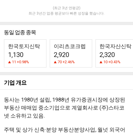
(최근 3년 연평균)
최근 3년간 업종 평균보다 빠른 성장을 했습니다.
동일 업종 종목
한국토지신탁
이리츠코크렙
한국자산신탁
1,130
2,920
2,320
11
+0.98%
70
+2.46%
10
+0.43%
기업 개요
동사는 1980년 설립, 1988년 유가증권시장에 상장된
부동산 매매업 중소기업으로 계열회사로 (주)스타코
넷 소유하고 있음.
주택 및 상가 신축·분양 부동산분양사업, 월넛 외국어