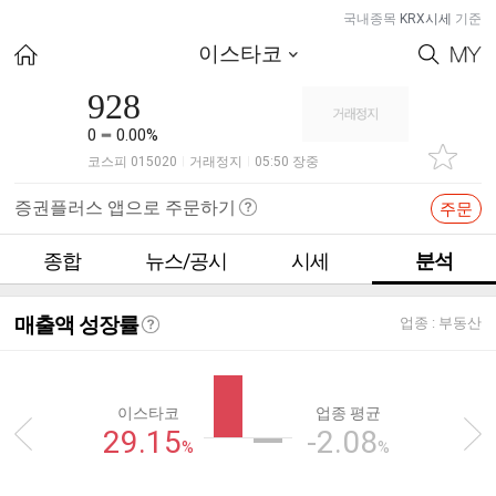
국내종목
KRX시세
기준
이스타코
928
0
0.00%
코스피 015020
거래정지
05:50 장중
|
|
증권플러스 앱으로 주문하기
주문
종합
뉴스/공시
시세
분석
매출액 성장률
업종 :
부동산
이스타코
업종 평균
29.15
-2.08
%
%