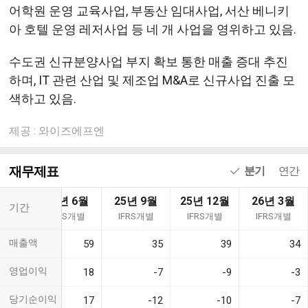
어학원 운영 교육사업, 부동산 임대사업, 서산 베니키
아 호텔 운영 레저사업 등 네 개 사업을 영위하고 있음.
수도권 신규분양사업 부지 확보 통한 매출 증대 추진
하며, IT 관련 산업 및 제조업 M&A로 신규사업 진출 모
색하고 있음.
제공 : 와이즈에프엔
재무제표
분기
연간
 3월
25년 6월
25년 9월
25년 12월
26년 3월
기간
S개별
IFRS개별
IFRS개별
IFRS개별
IFRS개별
매출액
31
59
35
39
34
영업이익
-6
18
-7
-9
-3
당기순이익
-9
17
-12
-10
-7