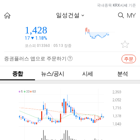
국내종목
KRX시세
기준
일성건설
1,428
17
1.18%
코스피 013360
05:13 장중
|
증권플러스 앱으로 주문하기
주문
종합
뉴스/공시
시세
분석