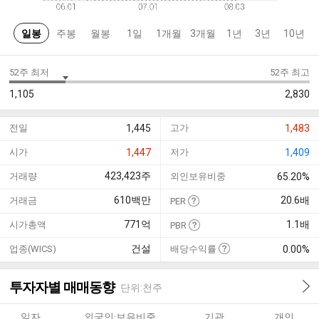
일봉
주봉
월봉
1일
1개월
3개월
1년
3년
10년
52주 최저
52주 최고
1,105
2,830
전일
1,445
고가
1,483
시가
1,447
저가
1,409
423,423
주
거래량
외인보유비중
65.20%
610
백만
20.6
배
거래금
PER
771
억
1.1
배
시가총액
PBR
건설
업종(WICS)
배당수익률
0.00%
투자자별 매매동향
단위:천주
일자
외국인·보유비중
기관
개인