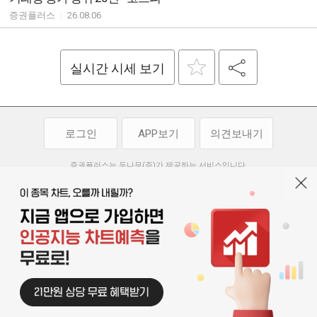
증권플러스
|
26.08.06
실시간 시세 보기
로그인
APP보기
의견보내기
증권플러스는 두나무(주)가 제공하는 서비스입니다.
두나무(주)가 제공하는 금융 정보는 콘텐츠 제공업체로부터 받는 정보로
투자 참고사항이며, 정보 제공 과정에서 오류나 지연이 발생할 수 있습니다.
두나무(주)는 제공된 정보에 의한 투자 결과에 대하여 법적인 책임을
부담하지 않습니다. 본 서비스에서 제공되는 정보의 무단 배포를 금합니다.
개인정보처리방침
이용약관
청소년보호정책
|
|
기사배열 기본방침
고객센터
공지사항
오픈소스 라이선스
|
|
|
서울특별시 서초구 강남대로 369, 15층
대표 오경석
사업자 등록번호 119-86-54968
|
청소년보호 책임자 : 박소정
기사배열 책임자 : 박동규
|
© 두나무 주식회사