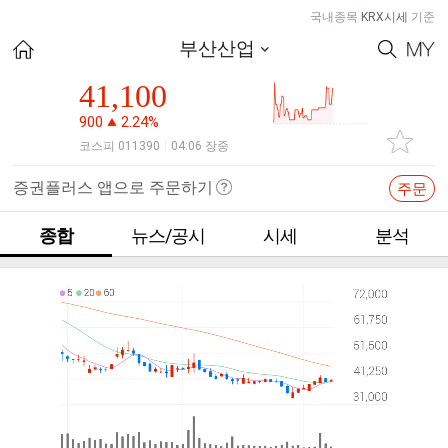
국내종목
KRX시세
기준
부산산업
41,100
900
2.24%
코스피 011390
04:06 장중
|
증권플러스 앱으로 주문하기
주문
종합
뉴스/공시
시세
분석