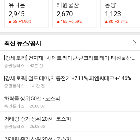
유니온
태원물산
동양
2,945
2,670
1,123
55
+1.90%
165
+6.59%
30
+2.74%
최신 뉴스/공시
[강세 토픽] 건자재 - 시멘트·레미콘·콘크리트 테마, 태원물산 +6.59%, 서산 +6.19%
증권플러스
|
42분 전
[강세 토픽] 철도 테마, 제룡전기 +7.11%, 피앤씨테크 +4.46%
증권플러스
|
1시간 전
하락률 상위 50선 - 코스피
증권플러스
|
26.08.07
거래량 증가 상위 20선 - 코스피
증권플러스
|
26.08.06
거래량 증가 상위 20선 - 코스피