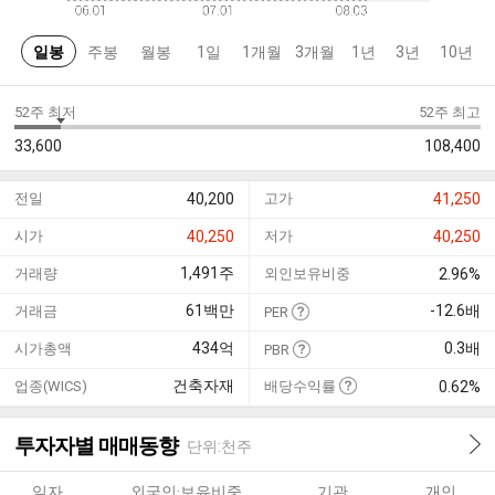
일봉
주봉
월봉
1일
1개월
3개월
1년
3년
10년
52주 최저
52주 최고
33,600
108,400
전일
40,200
고가
41,250
시가
40,250
저가
40,250
1,491
주
거래량
외인보유비중
2.96%
61
백만
-12.6
배
거래금
PER
434
억
0.3
배
시가총액
PBR
건축자재
업종(WICS)
배당수익률
0.62%
투자자별 매매동향
단위:천주
일자
외국인·보유비중
기관
개인