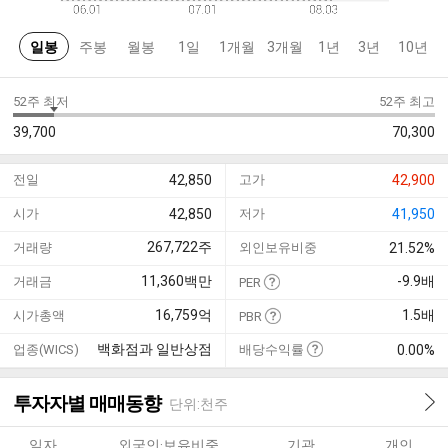
일봉
주봉
월봉
1일
1개월
3개월
1년
3년
10년
52주 최저
52주 최고
39,700
70,300
전일
42,850
고가
42,900
시가
42,850
저가
41,950
267,722
주
거래량
외인보유비중
21.52%
11,360
백만
-9.9
배
거래금
PER
16,759
억
1.5
배
시가총액
PBR
백화점과 일반상점
업종(WICS)
배당수익률
0.00%
투자자별 매매동향
단위:천주
일자
외국인·보유비중
기관
개인