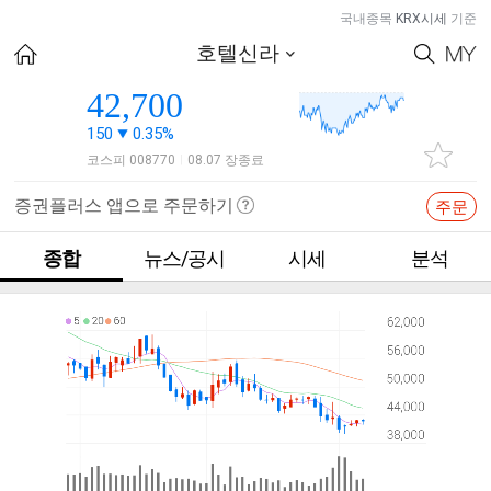
국내종목
KRX시세
기준
호텔신라
42,700
150
0.35%
코스피 008770
08.07 장종료
|
증권플러스 앱으로 주문하기
주문
종합
뉴스/공시
시세
분석