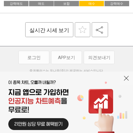
강력매도
매도
보합
매수
강력매수
실시간 시세 보기
로그인
APP보기
의견보내기
증권플러스는 두나무(주)가 제공하는 서비스입니다.
두나무(주)가 제공하는 금융 정보는 콘텐츠 제공업체로부터 받는 정보로
투자 참고사항이며, 정보 제공 과정에서 오류나 지연이 발생할 수 있습니다.
두나무(주)는 제공된 정보에 의한 투자 결과에 대하여 법적인 책임을
부담하지 않습니다. 본 서비스에서 제공되는 정보의 무단 배포를 금합니다.
개인정보처리방침
이용약관
청소년보호정책
|
|
기사배열 기본방침
고객센터
공지사항
오픈소스 라이선스
|
|
|
서울특별시 서초구 강남대로 369, 15층
대표 오경석
사업자 등록번호 119-86-54968
|
청소년보호 책임자 : 박소정
기사배열 책임자 : 박동규
|
© 두나무 주식회사