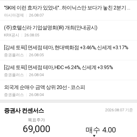
"SK에 이런 효자가 있었네"…하이닉스만 보다가 놓친 2분기 깜짝 실적 1위
아시아경제
|
26.08.07
(주)호텔신라 기업설명회(IR) 개최(안내공시)
KRX공시
|
26.08.05
[강세 토픽] 면세점 테마, 현대백화점 +3.46%, 신세계 +3.17%
증권플러스
|
26.08.05
[강세 토픽] 면세점 테마, HDC +6.24%, 신세계 +3.95%
증권플러스
|
26.08.04
외국계 순매수 금액 상위 20선 - 코스피
증권플러스
|
26.08.04
증권사 컨센서스
2026.08.07
기준
목표주가
69,000
매수
4.00