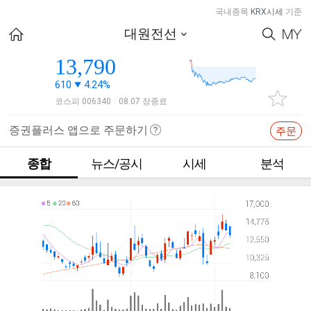
국내종목
KRX시세
기준
대원전선
13,790
610
4.24%
코스피 006340
08.07 장종료
|
증권플러스 앱으로 주문하기
주문
종합
뉴스/공시
시세
분석