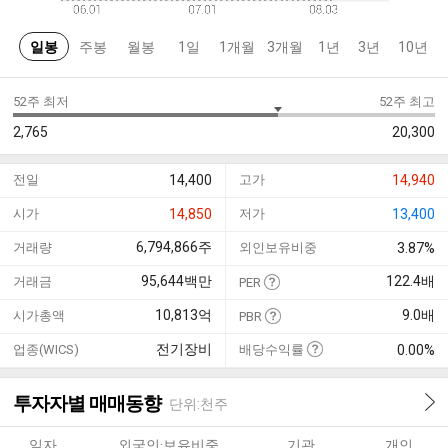
일봉
주봉
월봉
1일
1개월
3개월
1년
3년
10년
52주 최저
52주 최고
2,765
20,300
전일
14,400
고가
14,940
시가
14,850
저가
13,400
6,794,866
주
거래량
외인보유비중
3.87%
95,644
백만
122.4
배
거래금
PER
10,813
억
9.0
배
시가총액
PBR
전기장비
업종(WICS)
배당수익률
0.00%
투자자별 매매동향
단위:천주
일자
외국인·보유비중
기관
개인