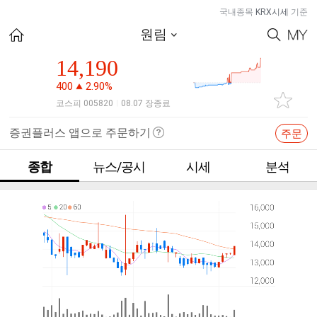
국내종목
KRX시세
기준
원림
14,190
400
2.90%
코스피 005820
08.07 장종료
|
증권플러스 앱으로 주문하기
주문
종합
뉴스/공시
시세
분석