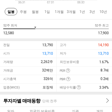
일봉
주봉
월봉
1일
1개월
3개월
1년
3년
10년
52주 최저
52주 최고
12,580
17,900
전일
13,790
고가
14,190
시가
13,710
저가
13,710
2,262
주
거래량
외인보유비중
1.67%
32
백만
8.7
배
거래금
PER
326
억
0.2
배
시가총액
PBR
포장재
업종(WICS)
배당수익률
3.34%
투자자별 매매동향
단위:천주
일자
외국인·보유비중
기관
개인