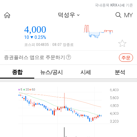
국내종목
KRX시세
기준
덕성우
4,000
10
0.25%
코스피 004835
08.07 장종료
|
증권플러스 앱으로 주문하기
주문
종합
뉴스/공시
시세
분석