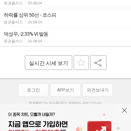
증권플러스
|
26.08.04
하락률 상위 50선 - 코스피
증권플러스
|
26.08.04
덕성우, -2.33% VI 발동
증권플러스
|
26.08.04
실시간 시세 보기
로그인
APP보기
의견보내기
증권플러스는 두나무(주)가 제공하는 서비스입니다.
두나무(주)가 제공하는 금융 정보는 콘텐츠 제공업체로부터 받는 정보로
투자 참고사항이며, 정보 제공 과정에서 오류나 지연이 발생할 수 있습니다.
두나무(주)는 제공된 정보에 의한 투자 결과에 대하여 법적인 책임을
부담하지 않습니다. 본 서비스에서 제공되는 정보의 무단 배포를 금합니다.
개인정보처리방침
이용약관
청소년보호정책
|
|