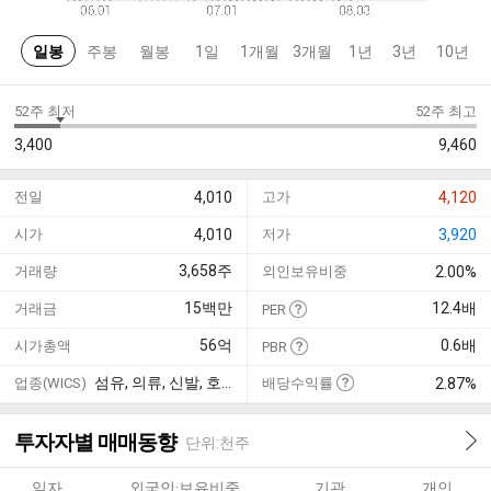
일봉
주봉
월봉
1일
1개월
3개월
1년
3년
10년
52주 최저
52주 최고
3,400
9,460
전일
4,010
고가
4,120
시가
4,010
저가
3,920
3,658
주
거래량
외인보유비중
2.00%
15
백만
12.4
배
거래금
PER
56
억
0.6
배
시가총액
PBR
섬유, 의류, 신발, 호화품
업종(WICS)
배당수익률
2.87%
투자자별 매매동향
단위:천주
일자
외국인·보유비중
기관
개인