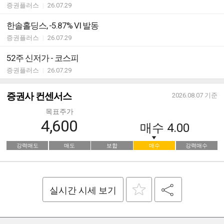
증권플러스
|
26.07.29
한솔홀딩스, -5.87% VI 발동
증권플러스
|
26.07.29
52주 신저가 - 코스피
증권플러스
|
26.07.29
증권사 컨센서스
2026.08.07
기준
목표주가
4,600
매수
4.00
강력매도
매도
보합
매수
강력매수
실시간 시세 보기