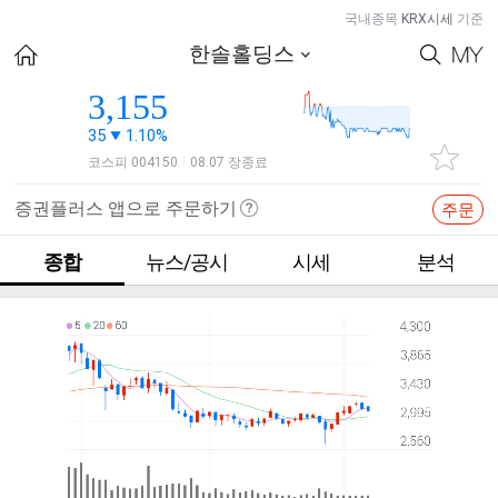
국내종목
KRX시세
기준
한솔홀딩스
3,155
35
1.10%
코스피 004150
08.07 장종료
|
증권플러스 앱으로 주문하기
주문
종합
뉴스/공시
시세
분석