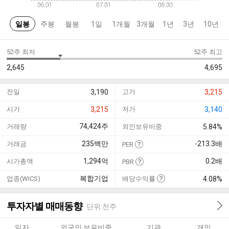
일봉
주봉
월봉
1일
1개월
3개월
1년
3년
10년
52주 최저
52주 최고
2,645
4,695
전일
3,190
고가
3,215
시가
3,215
저가
3,140
74,424
주
거래량
외인보유비중
5.84%
235
백만
-213.3
배
거래금
PER
1,294
억
0.2
배
시가총액
PBR
복합기업
업종(WICS)
배당수익률
4.08%
투자자별 매매동향
단위:천주
일자
외국인·보유비중
기관
개인