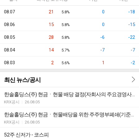
08.07
21
0
-18
5.8%
08.06
15
0
-15
5.8%
08.05
28
-6
-22
5.8%
08.04
14
-7
-7
5.7%
08.03
2
1
-2
5.6%
최신 뉴스/공시
한솔홀딩스(주) 현금ㆍ현물 배당 결정(자회사의 주요경영사항)
KRX공시
|
26.08.05
한솔홀딩스(주) 현금ㆍ현물배당을 위한 주주명부폐쇄(기준일) 결정(자회사의 주요경영사항)
KRX공시
|
26.08.05
52주 신저가 - 코스피