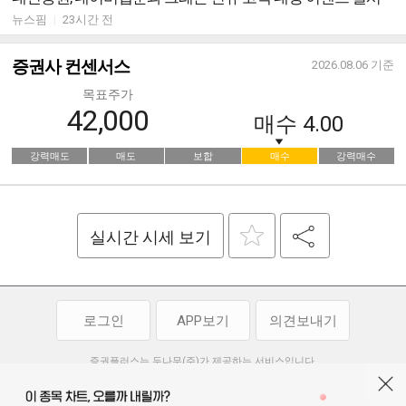
뉴스핌
|
23시간 전
증권사 컨센서스
2026.08.06
기준
목표주가
42,000
매수
4.00
강력매도
매도
보합
매수
강력매수
실시간 시세 보기
로그인
APP보기
의견보내기
증권플러스는 두나무(주)가 제공하는 서비스입니다.
두나무(주)가 제공하는 금융 정보는 콘텐츠 제공업체로부터 받는 정보로
투자 참고사항이며, 정보 제공 과정에서 오류나 지연이 발생할 수 있습니다.
두나무(주)는 제공된 정보에 의한 투자 결과에 대하여 법적인 책임을