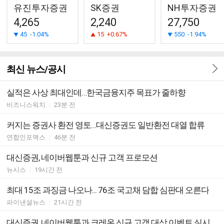
유진투자증권
SK증권
NH투자증권
4,265
2,240
27,750
45
-1.04%
15
+0.67%
550
-1.94%
최신 뉴스/공시
실적은 사상 최대인데…한국금융지주 목표가 줄하향
비즈니스워치
|
23분 전
커지는 증권사 환전 영토…대신증권도 일반환전 대열 합류
연합인포맥스
|
46분 전
대신증권, 네이버웹툰과 신규 고객 프로모션
뉴시스
|
19시간 전
최대 15조 과징금 나오나... 76조 국고채 담합 심판대 오른다
파이낸셜뉴스
|
21시간 전
대신증권, 네이버웹툰과 크레온 신규 고객 대상 이벤트 실시