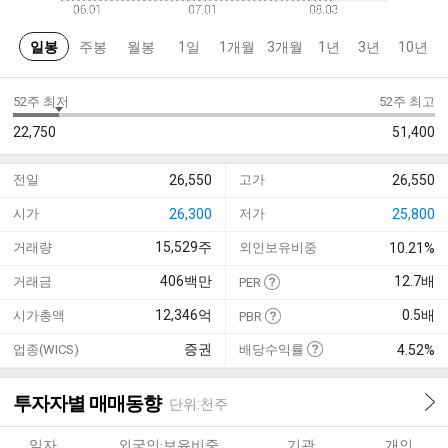
일봉
주봉
월봉
1일
1개월
3개월
1년
3년
10년
52주 최저
52주 최고
22,750
51,400
전일
26,550
고가
26,550
시가
26,300
저가
25,800
15,529
주
거래량
외인보유비중
10.21%
406
백만
12.7
배
거래금
PER
12,346
억
0.5
배
시가총액
PBR
증권
업종(WICS)
배당수익률
4.52%
투자자별 매매동향
단위:천주
일자
외국인·보유비중
기관
개인