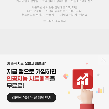
기사배열 기본방침
고객센터
공지사항
오픈소스 라이선스
|
|
|
서울특별시 서초구 강남대로 369, 15층
대표 오경석
사업자 등록번호 119-86-54968
|
청소년보호 책임자 : 박소정
기사배열 책임자 : 박동규
|
© 두나무 주식회사