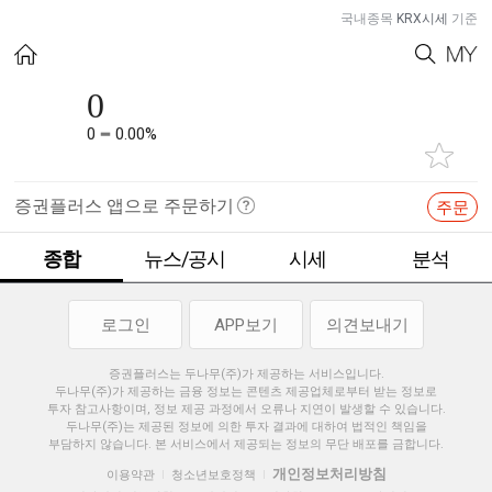
국내종목
KRX시세
기준
0
0
0.00%
증권플러스 앱으로 주문하기
주문
종합
뉴스/공시
시세
분석
로그인
APP보기
의견보내기
증권플러스는 두나무(주)가 제공하는 서비스입니다.
두나무(주)가 제공하는 금융 정보는 콘텐츠 제공업체로부터 받는 정보로
투자 참고사항이며, 정보 제공 과정에서 오류나 지연이 발생할 수 있습니다.
두나무(주)는 제공된 정보에 의한 투자 결과에 대하여 법적인 책임을
부담하지 않습니다. 본 서비스에서 제공되는 정보의 무단 배포를 금합니다.
개인정보처리방침
이용약관
청소년보호정책
|
|