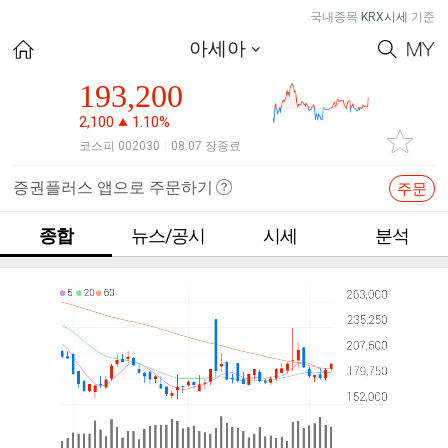
국내종목
KRX시세
기준
아세아
193,200
2,100
1.10%
코스피 002030
08.07 장종료
|
증권플러스 앱으로 주문하기
주문
종합
뉴스/공시
시세
분석