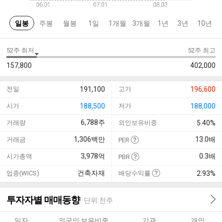
일봉
주봉
월봉
1일
1개월
3개월
1년
3년
10년
52주 최저
52주 최고
157,800
402,000
전일
191,100
고가
196,600
시가
188,500
저가
188,000
6,788
주
거래량
외인보유비중
5.40%
1,306
백만
13.0
배
거래금
PER
3,978
억
0.3
배
시가총액
PBR
건축자재
업종(WICS)
배당수익률
2.93%
투자자별 매매동향
단위:천주
일자
외국인·보유비중
기관
개인