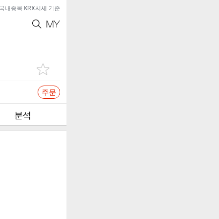
국내종목
KRX시세
기준
주문
분석