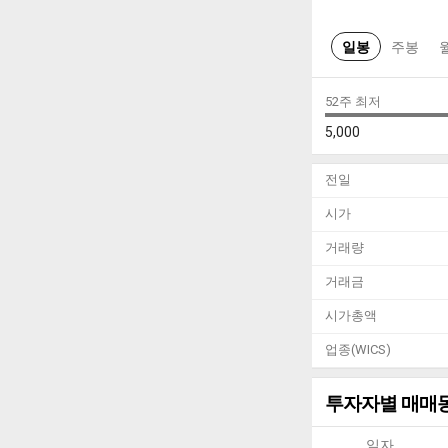
일봉
주봉
52주 최저
5,000
전일
시가
거래량
거래금
시가총액
업종(WICS)
투자자별 매매
일자