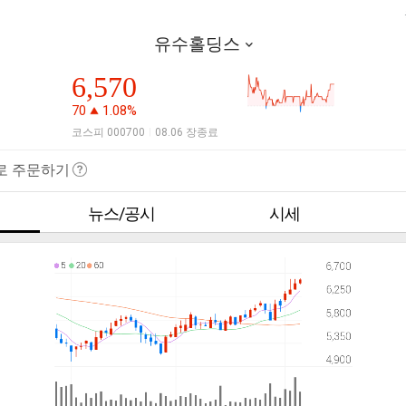
유수홀딩스
6,570
70
1.08%
코스피 000700
08.06 장종료
|
로 주문하기
뉴스/공시
시세