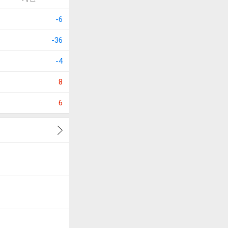
-6
-36
-4
8
6