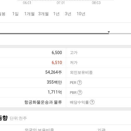
월봉
1일
1개월
3개월
1년
3년
10년
6,500
고가
6,510
저가
54,264
주
외인보유비중
355
백만
PER
1,711
억
PBR
항공화물운송과 물류
배당수익률
동향
단위:천주
외국인·보유비중
기관