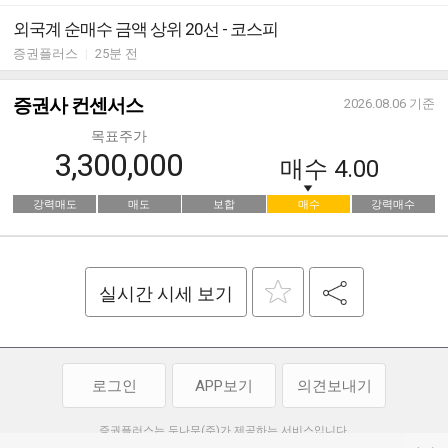
외국계 순매수 금액 상위 20선 - 코스피
증권플러스
|
25분 전
증권사 컨센서스
2026.08.06
기준
목표주가
3,300,000
매수
4.00
강력매도
매도
보합
매수
강력매수
실시간 시세 보기
로그인
APP보기
의견보내기
증권플러스는 두나무(주)가 제공하는 서비스입니다.
두나무(주)가 제공하는 금융 정보는 콘텐츠 제공업체로부터 받는 정보로