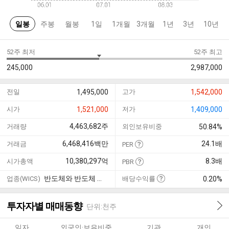
일봉
주봉
월봉
1일
1개월
3개월
1년
3년
10년
52주 최저
52주 최고
245,000
2,987,000
전일
1,495,000
고가
1,542,000
시가
1,521,000
저가
1,409,000
4,463,682
주
거래량
외인보유비중
50.84%
6,468,416
백만
24.1
배
거래금
PER
10,380,297
억
8.3
배
시가총액
PBR
반도체와 반도체 장비
업종(WICS)
배당수익률
0.20%
투자자별 매매동향
단위:천주
일자
외국인·보유비중
기관
개인