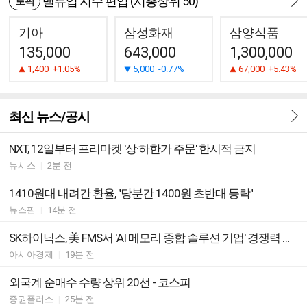
밸류업 지수 편입 (시총상위 50)
토픽
기아
삼성화재
삼양식품
135,000
643,000
1,300,000
1,400
+1.05%
5,000
-0.77%
67,000
+5.43%
최신 뉴스/공시
NXT, 12일부터 프리마켓 '상·하한가 주문' 한시적 금지
뉴시스
|
2분 전
1410원대 내려간 환율, "당분간 1400원 초반대 등락"
뉴스핌
|
14분 전
SK하이닉스, 美 FMS서 'AI 메모리 종합 솔루션 기업' 경쟁력 입증
아시아경제
|
19분 전
외국계 순매수 수량 상위 20선 - 코스피
증권플러스
|
25분 전