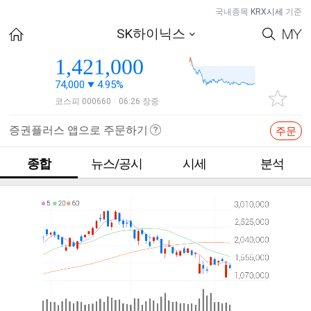
국내종목
KRX시세
기준
SK하이닉스
1,421,000
74,000
4.95%
코스피 000660
06:26 장중
|
증권플러스 앱으로 주문하기
주문
종합
뉴스/공시
시세
분석