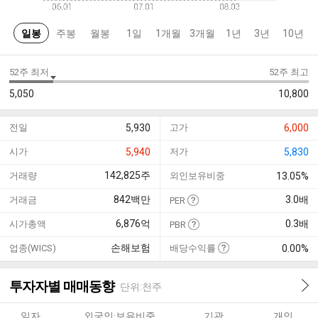
일봉
주봉
월봉
1일
1개월
3개월
1년
3년
10년
52주 최저
52주 최고
5,050
10,800
전일
5,930
고가
6,000
시가
5,940
저가
5,830
142,825
주
거래량
외인보유비중
13.05%
842
백만
3.0
배
거래금
PER
6,876
억
0.3
배
시가총액
PBR
손해보험
업종(WICS)
배당수익률
0.00%
투자자별 매매동향
단위:천주
일자
외국인·보유비중
기관
개인