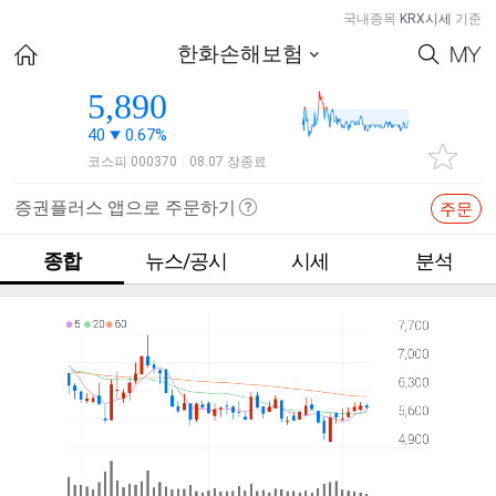
국내종목
KRX시세
기준
한화손해보험
5,890
40
0.67%
코스피 000370
08.07 장종료
|
증권플러스 앱으로 주문하기
주문
종합
뉴스/공시
시세
분석