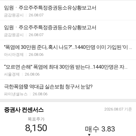
임원ㆍ주요주주특정증권등소유상황보고서
금감원공시
|
26.08.07
임원ㆍ주요주주특정증권등소유상황보고서
금감원공시
|
26.08.07
"폭염에 30만원 준다, 혹시 나도?"…1440만명 이미 가입된 '이 보험'
아시아경제
|
26.08.06
“모르면 손해” 폭염에 최대 30만원 받는다…1440만명은 자동 가입됐다는 ‘이 보험’
서울경제
|
26.08.06
극한폭염發 역대급 실손보험 청구서 눈앞?
파이낸셜뉴스
|
26.08.06
증권사 컨센서스
2026.08.07
기준
목표주가
8,150
매수
3.83